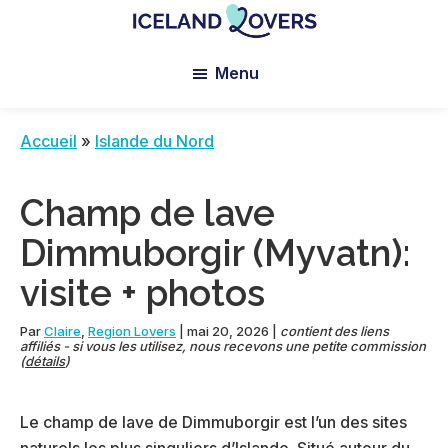
Skip
Skip
Skip
to
to
to
Iceland
Le
main
primary
footer
Lovers
Menu
Blog
content
sidebar
de
Claire
Accueil
»
Islande du Nord
et
Manu
Champ de lave
Dimmuborgir (Myvatn):
visite + photos
Par
Claire
,
Region Lovers
|
mai 20, 2026
|
contient des liens
affiliés - si vous les utilisez, nous recevons une petite commission
(
détails
)
Le champ de lave de Dimmuborgir est l’un des sites
naturels les plus singuliers d’Islande. Situé autour du