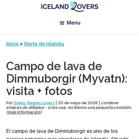
Skip
Skip
Skip
to
to
to
Iceland
Le
main
primary
footer
Lovers
Menu
Blog
content
sidebar
de
Claire
Inicio
»
Norte de Islandia
et
Manu
Campo de lava de
Dimmuborgir (Myvatn):
visita + fotos
Por
Claire
,
Region Lovers
|
20 de mayo de 2026
|
contiene
enlaces de afiliados - si los usa, recibimos una pequeña comisión
(
más información
)
El campo de lava de Dimmuborgir es uno de los
parajes naturales más singulares de Islandia. Situado