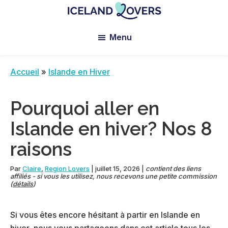
Skip
Skip
Skip
to
to
to
Iceland
Le
main
primary
footer
Lovers
Menu
Blog
content
sidebar
de
Claire
Accueil
»
Islande en Hiver
et
Manu
Pourquoi aller en
Islande en hiver? Nos 8
raisons
Par
Claire
,
Region Lovers
|
juillet 15, 2026
|
contient des liens
affiliés - si vous les utilisez, nous recevons une petite commission
(
détails
)
Si vous êtes encore hésitant à partir en Islande en
hiver, nous vous partageons dans cet article tous les