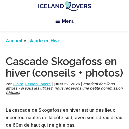
Skip
Skip
Skip
to
to
to
Iceland
Le
main
primary
footer
Lovers
Menu
Blog
content
sidebar
de
Claire
Accueil
»
Islande en Hiver
et
Manu
Cascade Skogafoss en
hiver (conseils + photos)
Par
Claire
,
Region Lovers
|
juillet 22, 2026
|
contient des liens
affiliés - si vous les utilisez, nous recevons une petite commission
(
détails
)
La cascade de Skogafoss en hiver est un des lieux
incontournables de la côte sud, avec son rideau d’eau
de 60m de haut qui ne gèle pas.