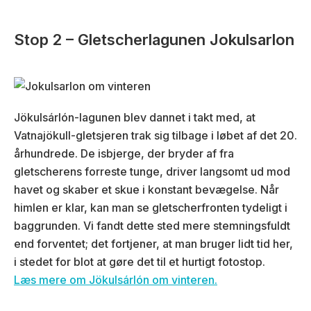
Stop 2 – Gletscherlagunen Jokulsarlon
Jökulsárlón-lagunen blev dannet i takt med, at
Vatnajökull-gletsjeren trak sig tilbage i løbet af det 20.
århundrede. De isbjerge, der bryder af fra
gletscherens forreste tunge, driver langsomt ud mod
havet og skaber et skue i konstant bevægelse. Når
himlen er klar, kan man se gletscherfronten tydeligt i
baggrunden. Vi fandt dette sted mere stemningsfuldt
end forventet; det fortjener, at man bruger lidt tid her,
i stedet for blot at gøre det til et hurtigt fotostop.
Læs mere om Jökulsárlón om vinteren.