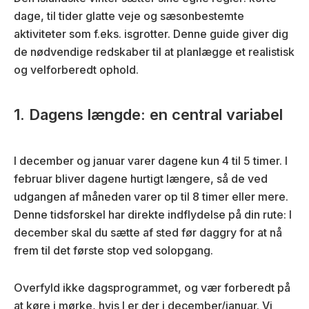
dage, til tider glatte veje og sæsonbestemte
aktiviteter som f.eks. isgrotter. Denne guide giver dig
de nødvendige redskaber til at planlægge et realistisk
og velforberedt ophold.
1. Dagens længde: en central variabel
I december og januar varer dagene kun 4 til 5 timer. I
februar bliver dagene hurtigt længere, så de ved
udgangen af måneden varer op til 8 timer eller mere.
Denne tidsforskel har direkte indflydelse på din rute: I
december skal du sætte af sted før daggry for at nå
frem til det første stop ved solopgang.
Overfyld ikke dagsprogrammet, og vær forberedt på
at køre i mørke, hvis I er der i december/januar. Vi