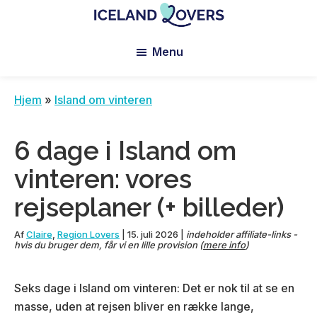
Skip
Skip
Skip
to
to
to
Iceland
Le
main
primary
footer
Lovers
Menu
Blog
content
sidebar
de
Claire
Hjem
»
Island om vinteren
et
Manu
6 dage i Island om
vinteren: vores
rejseplaner (+ billeder)
Af
Claire
,
Region Lovers
|
15. juli 2026
|
indeholder affiliate-links -
hvis du bruger dem, får vi en lille provision (
mere info
)
Seks dage i Island om vinteren: Det er nok til at se en
masse, uden at rejsen bliver en række lange,