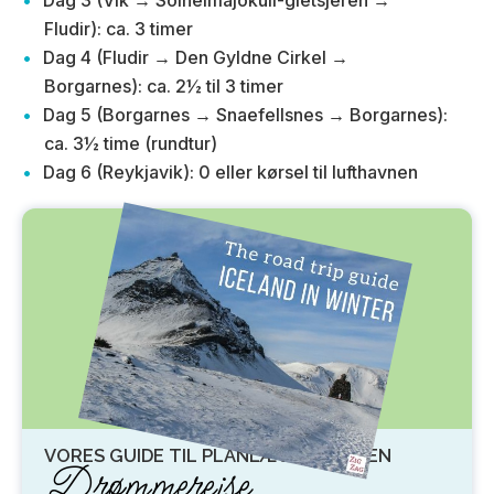
Fludir): ca. 3 timer
Dag 4 (Fludir → Den Gyldne Cirkel →
Borgarnes): ca. 2½ til 3 timer
Dag 5 (Borgarnes → Snaefellsnes → Borgarnes):
ca. 3½ time (rundtur)
Dag 6 (Reykjavik): 0 eller kørsel til lufthavnen
VORES GUIDE TIL PLANLÆGNING AF EN
Drømmerejse