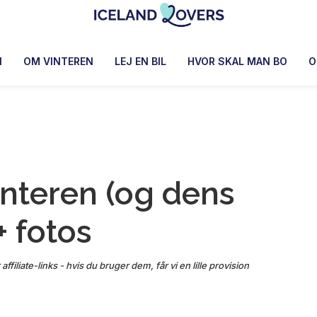
Iceland
Le
Lovers
Blog
N
OM VINTEREN
LEJ EN BIL
HVOR SKAL MAN BO
O
de
Claire
et
Manu
interen (og dens
+ fotos
affiliate-links - hvis du bruger dem, får vi en lille provision