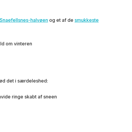
 Snaefellsnes-halvøen
og et af de
smukkeste
nød det i særdeleshed:
vide ringe skabt af sneen