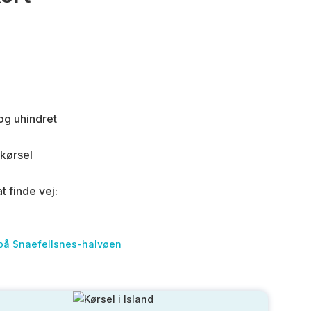
 og uhindret
 kørsel
t finde vej:
l på Snaefellsnes-halvøen