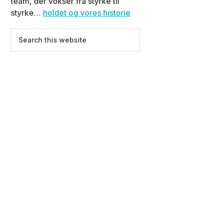
team, der vokser fra styrke til
styrke…
holdet og vores historie
Search
this
website