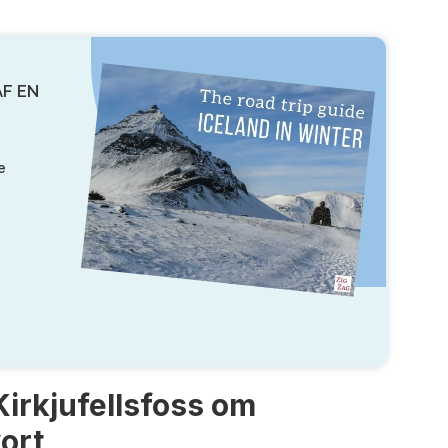
AF EN
e
Kirkjufellsfoss om
ort