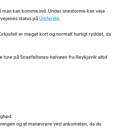
, så man kan komme ind. Under snestorme kan veje
id vejenes status på
Umferdin
.
rkjufell er meget kort og normalt hurtigt ryddet, da
e ture på Snaefellsnes-halvøen fra Reykjavik altid
ighed.
sretningen og at manøvrere ved ankomsten, da du