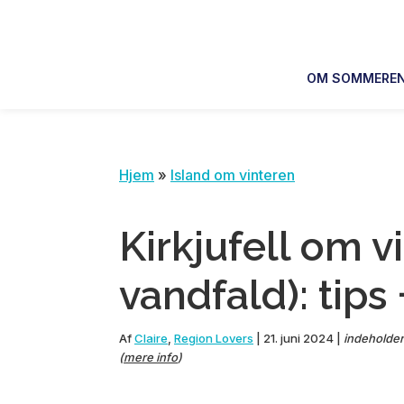
Skip
Skip
Skip
Skip
to
to
to
to
primary
main
primary
footer
OM SOMMERE
navigation
content
sidebar
Hjem
»
Island om vinteren
Kirkjufell om v
vandfald): tips 
Af
Claire
,
Region Lovers
|
21. juni 2024
|
indeholder 
(
mere info
)