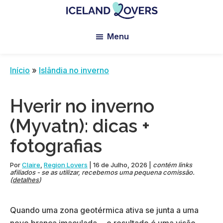
Skip
Skip
Skip
to
to
to
Iceland
Le
main
primary
footer
Lovers
Menu
Blog
content
sidebar
de
Claire
Início
»
Islândia no inverno
et
Manu
Hverir no inverno
(Myvatn): dicas +
fotografias
Por
Claire
,
Region Lovers
|
16 de Julho, 2026
|
contém links
afiliados - se as utilizar, recebemos uma pequena comissão.
(
detalhes
)
Quando uma zona geotérmica ativa se junta a uma
neve branca imaculada… o resultado é uma visão