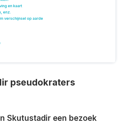
ving en kaart
n, enz.
m verschijnsel op aarde
r
ir pseudokraters
an Skutustadir een bezoek