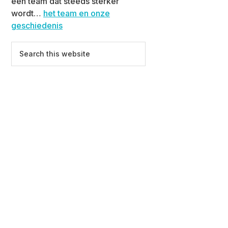
een team dat steeds sterker
wordt…
het team en onze
geschiedenis
Search
this
website