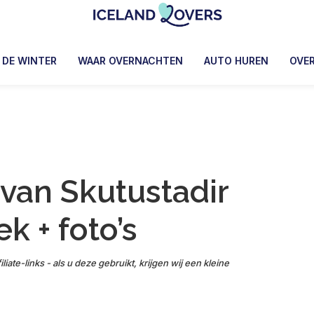
Iceland
Le
Lovers
Blog
N DE WINTER
WAAR OVERNACHTEN
AUTO HUREN
OVE
de
Claire
et
Manu
van Skutustadir
k + foto’s
iliate-links - als u deze gebruikt, krijgen wij een kleine