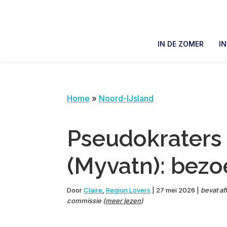
Skip
Skip
Skip
Skip
to
to
to
to
primary
main
primary
footer
IN DE ZOMER
I
navigation
content
sidebar
Home
»
Noord-IJsland
Pseudokraters 
(Myvatn): bezoe
Door
Claire
,
Region Lovers
|
27 mei 2026
|
bevat aff
commissie (
meer lezen
)