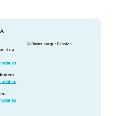
n
zicht op
modaties
okraters
modaties
meer
modaties