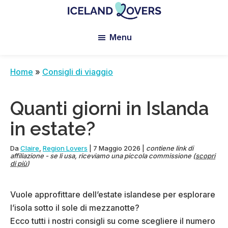
Skip
Skip
Skip
to
to
to
Iceland
Le
main
primary
footer
Lovers
Menu
Blog
content
sidebar
de
Claire
Home
»
Consigli di viaggio
et
Manu
Quanti giorni in Islanda
in estate?
Da
Claire
,
Region Lovers
|
7 Maggio 2026
|
contiene link di
affiliazione - se li usa, riceviamo una piccola commissione (
scopri
di più
)
Vuole approfittare dell’estate islandese per esplorare
l’isola sotto il sole di mezzanotte?
Ecco tutti i nostri consigli su come scegliere il numero