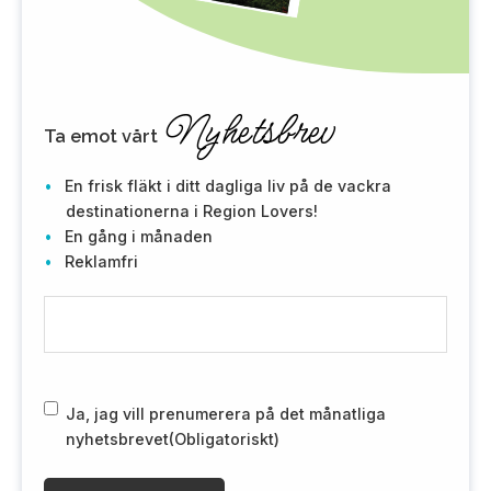
Nyhetsbrev
Ta emot vårt
En frisk fläkt i ditt dagliga liv på de vackra
destinationerna i Region Lovers!
En gång i månaden
Reklamfri
E
-
m
a
i
R
Ja, jag vill prenumerera på det månatliga
l
G
nyhetsbrevet
(Obligatoriskt)
(
P
O
D