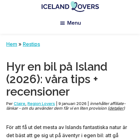
Skip
Skip
Skip
to
to
to
Iceland
Le
main
primary
footer
Lovers
Menu
Blog
content
sidebar
de
Claire
Hem
»
Restips
et
Manu
Hyr en bil på Island
(2026): våra tips +
recensioner
Per
Claire
,
Region Lovers
|
9 januari 2026
|
innehåller affiliate-
länkar - om du använder dem får vi en liten provision (
detaljer
)
För att få ut det mesta av Islands fantastiska natur är
det bäst att ge sig ut på äventyr i egen bil: att gå