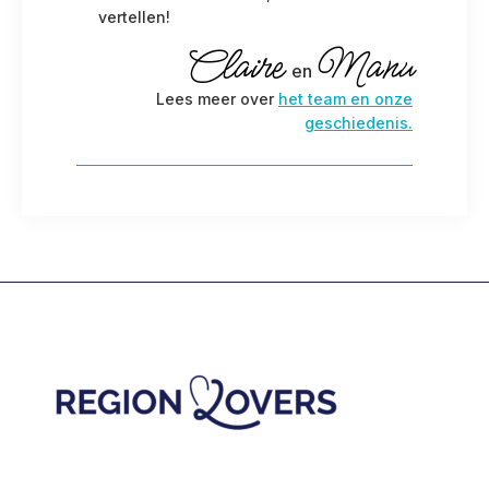
vertellen!
Claire
Manu
en
Lees meer over
het team en onze
geschiedenis.
Footer