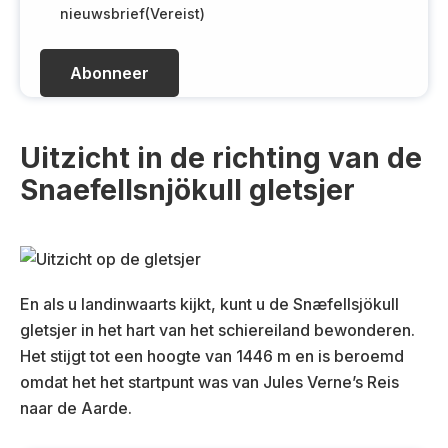
l
G
nieuwsbrief
(Vereist)
(
P
V
D
e
(
r
V
e
e
i
r
Uitzicht in de richting van de
s
e
Snaefellsnjökull gletsjer
t
i
)
s
t
)
En als u landinwaarts kijkt, kunt u de Snæfellsjökull
gletsjer in het hart van het schiereiland bewonderen.
Het stijgt tot een hoogte van 1446 m en is beroemd
omdat het het startpunt was van Jules Verne’s Reis
naar de Aarde.