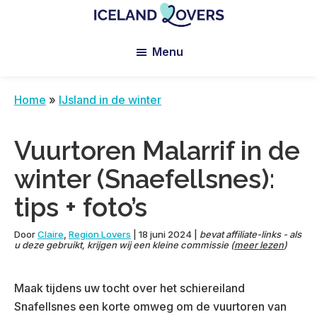
Skip
Skip
Skip
to
to
to
Iceland
Le
main
primary
footer
Lovers
Menu
Blog
content
sidebar
de
Claire
Home
»
IJsland in de winter
et
Manu
Vuurtoren Malarrif in de
winter (Snaefellsnes):
tips + foto’s
Door
Claire
,
Region Lovers
|
18 juni 2024
|
bevat affiliate-links - als
u deze gebruikt, krijgen wij een kleine commissie (
meer lezen
)
Maak tijdens uw tocht over het schiereiland
Snafellsnes een korte omweg om de vuurtoren van