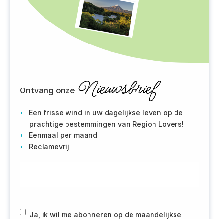
Nieuwsbrief
Ontvang onze
Een frisse wind in uw dagelijkse leven op de
prachtige bestemmingen van Region Lovers!
Eenmaal per maand
Reclamevrij
E
-
m
a
i
R
Ja, ik wil me abonneren op de maandelijkse