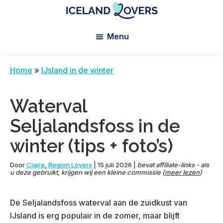
Skip
Skip
Skip
to
to
to
Iceland
Le
main
primary
footer
Lovers
Menu
Blog
content
sidebar
de
Claire
Home
»
IJsland in de winter
et
Manu
Waterval
Seljalandsfoss in de
winter (tips + foto’s)
Door
Claire
,
Region Lovers
|
15 juli 2026
|
bevat affiliate-links - als
u deze gebruikt, krijgen wij een kleine commissie (
meer lezen
)
De Seljalandsfoss waterval aan de zuidkust van
IJsland is erg populair in de zomer, maar blijft