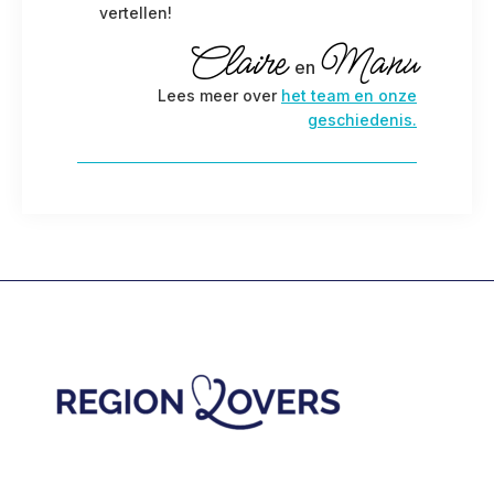
vertellen!
Claire
Manu
en
Lees meer over
het team en onze
geschiedenis.
Footer