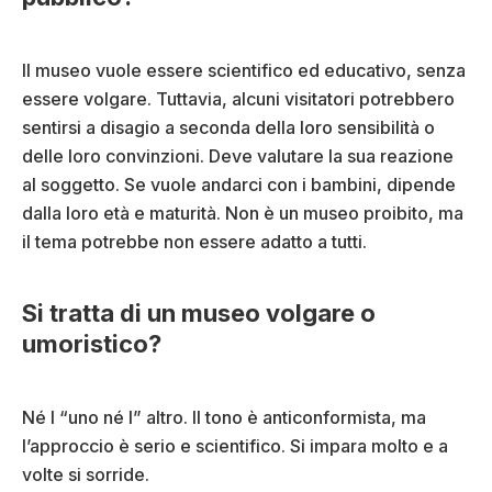
i
r
o
i
)
o
Il museo vuole essere scientifico ed educativo, senza
)
essere volgare. Tuttavia, alcuni visitatori potrebbero
sentirsi a disagio a seconda della loro sensibilità o
delle loro convinzioni. Deve valutare la sua reazione
al soggetto. Se vuole andarci con i bambini, dipende
dalla loro età e maturità. Non è un museo proibito, ma
il tema potrebbe non essere adatto a tutti.
Si tratta di un museo volgare o
umoristico?
Né l “uno né l” altro. Il tono è anticonformista, ma
l’approccio è serio e scientifico. Si impara molto e a
volte si sorride.