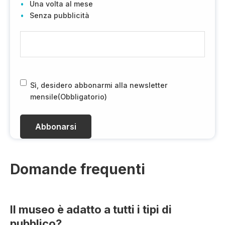
Una volta al mese
Senza pubblicità
E
-
m
a
i
R
Sì, desidero abbonarmi alla newsletter
l
G
mensile
(Obbligatorio)
(
P
O
D
b
(
b
O
l
b
i
b
Domande frequenti
g
li
a
g
t
a
Il museo è adatto a tutti i tipi di
o
t
pubblico?
r
o