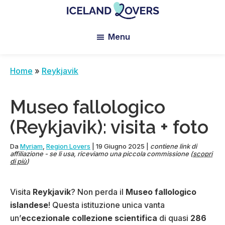
Skip
Skip
Skip
to
to
to
Iceland
Le
main
primary
footer
Lovers
Menu
Blog
content
sidebar
de
Claire
Home
»
Reykjavik
et
Manu
Museo fallologico
(Reykjavik): visita + foto
Da
Myriam
,
Region Lovers
|
19 Giugno 2025
|
contiene link di
affiliazione - se li usa, riceviamo una piccola commissione (
scopri
di più
)
Visita
Reykjavik
? Non perda il
Museo fallologico
islandese
! Questa istituzione unica vanta
un’
eccezionale collezione scientifica
di quasi
286