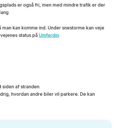
ngsplads er også fri, men med mindre trafik er der
lang
, så man kan komme ind. Under snestorme kan veje
id vejenes status på
Umferdin
.
d siden af stranden
aldrig, hvordan andre biler vil parkere. De kan