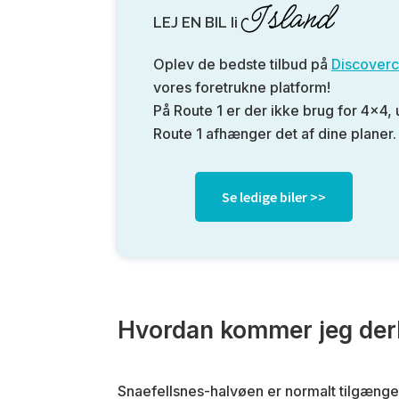
Island
LEJ EN BIL Ii
Oplev de bedste tilbud på
Discoverc
vores foretrukne platform!
På Route 1 er der ikke brug for 4×4,
Route 1 afhænger det af dine planer.
Se ledige biler >>
Hvordan kommer jeg der
Snaefellsnes-halvøen er normalt tilgænge