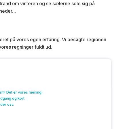
 strand om vinteren og se sælerne sole sig på
igheder…
eret på vores egen erfaring. Vi besøgte regionen
vores regninger fuldt ud.
en? Det er vores mening:
adgang og kort
eder osv.