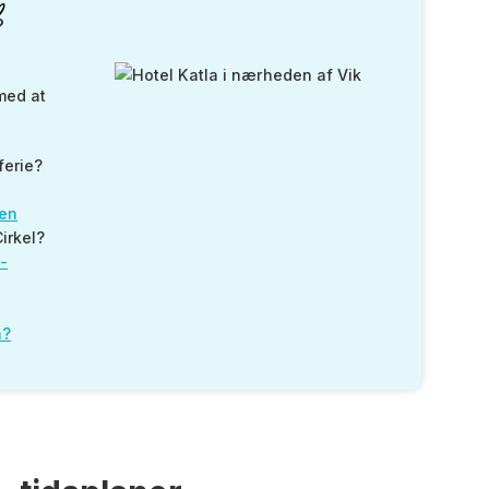
?
med at
ferie?
ten
irkel?
-
n?