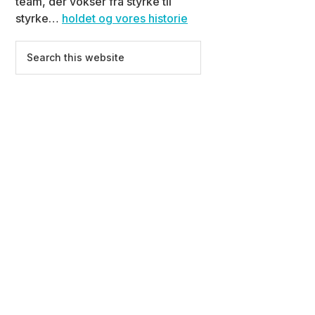
team, der vokser fra styrke til
styrke…
holdet og vores historie
Search
this
website