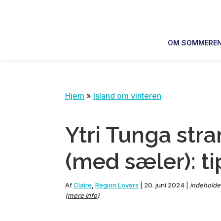
Skip
Skip
Skip
Skip
to
to
to
to
primary
main
primary
footer
OM SOMMERE
navigation
content
sidebar
Hjem
»
Island om vinteren
Ytri Tunga str
(med sæler): ti
Af
Claire
,
Region Lovers
|
20. juni 2024
|
indeholder 
(
mere info
)