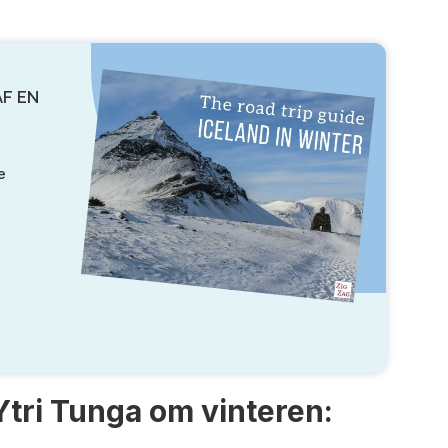
AF EN
e
Ytri Tunga om vinteren: