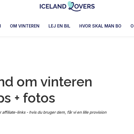
Iceland
Le
Lovers
Blog
N
OM VINTEREN
LEJ EN BIL
HVOR SKAL MAN BO
O
de
Claire
et
Manu
and om vinteren
ps + fotos
affiliate-links - hvis du bruger dem, får vi en lille provision