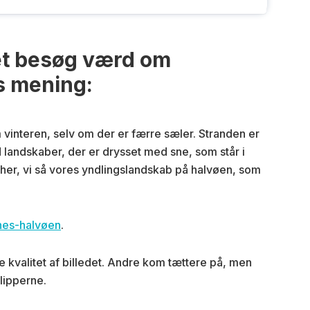
 et besøg værd om
s mening:
 vinteren, selv om der er færre sæler. Stranden er
ed landskaber, der er drysset med sne, som står i
ar her, vi så vores yndlingslandskab på halvøen, som
snes-halvøen
.
e kvalitet af billedet. Andre kom tættere på, men
klipperne.