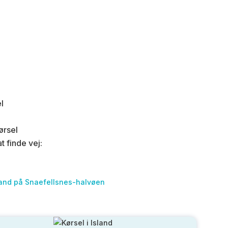
l
ørsel
t finde vej:
trand på Snaefellsnes-halvøen