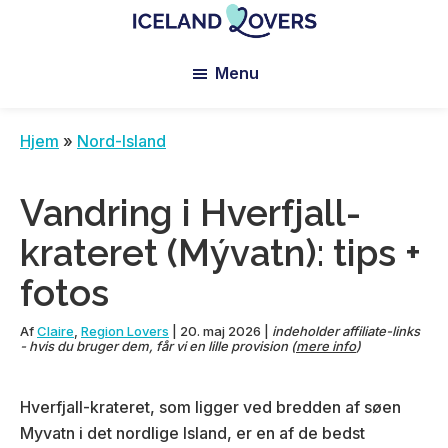
Skip
Skip
Skip
to
to
to
Iceland
Le
main
primary
footer
Lovers
Menu
Blog
content
sidebar
de
Claire
Hjem
»
Nord-Island
et
Manu
Vandring i Hverfjall-
krateret (Mývatn): tips +
fotos
Af
Claire
,
Region Lovers
|
20. maj 2026
|
indeholder affiliate-links
- hvis du bruger dem, får vi en lille provision (
mere info
)
Hverfjall-krateret, som ligger ved bredden af søen
Myvatn i det nordlige Island, er en af de bedst