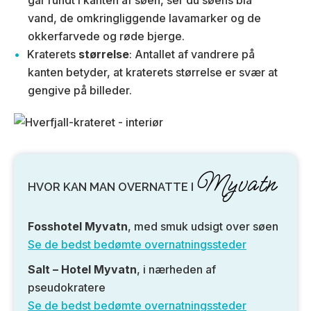
går rundt i kanten af søen, ser du søens blå
vand, de omkringliggende lavamarker og de
okkerfarvede og røde bjerge.
Kraterets
størrelse
: Antallet af vandrere på
kanten betyder, at kraterets størrelse er svær at
gengive på billeder.
Myvatn
HVOR KAN MAN OVERNATTE I
Fosshotel Myvatn
, med smuk udsigt over søen
Se de bedst bedømte overnatningssteder
Salt – Hotel Myvatn
, i nærheden af
pseudokratere
Se de bedst bedømte overnatningssteder