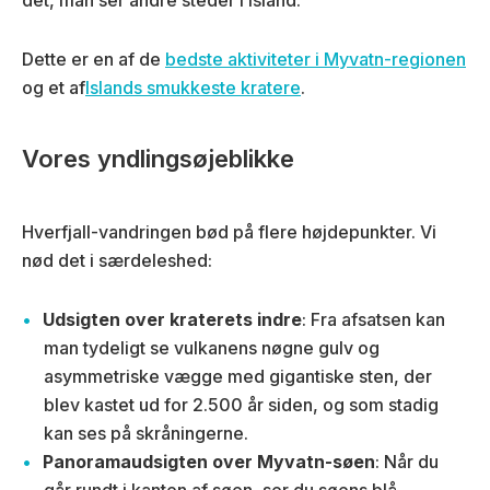
det, man ser andre steder i Island.
Dette er en af de
bedste aktiviteter i Myvatn-regionen
og et af
Islands smukkeste kratere
.
Vores yndlingsøjeblikke
Hverfjall-vandringen bød på flere højdepunkter. Vi
nød det i særdeleshed:
Udsigten over kraterets indre
: Fra afsatsen kan
man tydeligt se vulkanens nøgne gulv og
asymmetriske vægge med gigantiske sten, der
blev kastet ud for 2.500 år siden, og som stadig
kan ses på skråningerne.
Panoramaudsigten over Myvatn-søen
: Når du