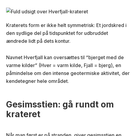
Kraterets form er ikke helt symmetrisk: Et jordskred i
den sydlige del på tidspunktet for udbruddet
ændrede lidt på dets kontur.
Navnet Hverfjall kan oversættes til “bjerget med de
varme kilder” (Hver = varm kilde, Fjall = bjerg), en
påmindelse om den intense geotermiske aktivitet, der
kendetegner hele området.
Gesimsstien: gå rundt om
krateret
Når man først er på stranden, giver gesimsstien en